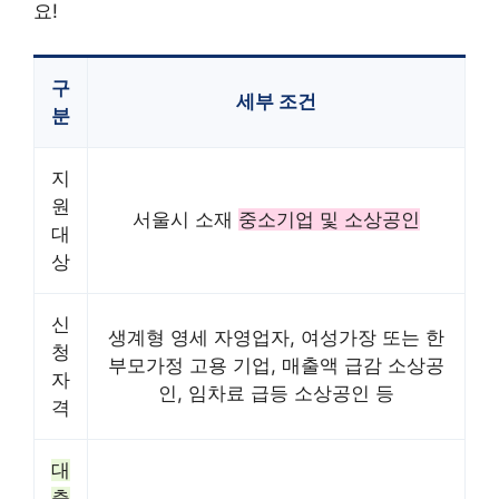
요!
구
세부 조건
분
지
원
서울시 소재
중소기업 및 소상공인
대
상
신
생계형 영세 자영업자, 여성가장 또는 한
청
부모가정 고용 기업, 매출액 급감 소상공
자
인, 임차료 급등 소상공인 등
격
대
출