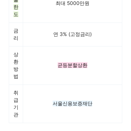
최대 5000만원
한
도
금
연 3% (고정금리)
리
상
환
균등분할상환
방
법
취
급
서울신용보증재단
기
관